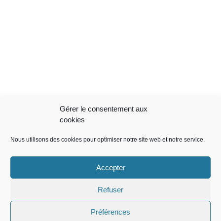
Gérer le consentement aux
NOUS VISITER
cookies
Espace Gaston Chiquerille
Nous utilisons des cookies pour optimiser notre site web et notre service.
Boulodrome – Parc des Clas – 83136 Rocbaron
MENTIONS LÉGALES
Accepter
(+33)680 444 428
Refuser
edddr@free.fr
NOUS SUIVRE
Préférences