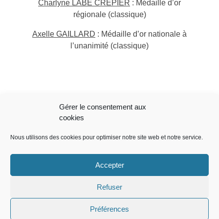
Charlyne LABE CREPIER
: Médaille d’or
régionale (classique)
Axelle GAILLARD
: Médaille d’or nationale à
l’unanimité (classique)
Gérer le consentement aux
NOUS VISITER
cookies
Espace Gaston Chiquerille
Nous utilisons des cookies pour optimiser notre site web et notre service.
Boulodrome – Parc des Clas – 83136 Rocbaron
MENTIONS LÉGALES
Accepter
(+33)680 444 428
Refuser
edddr@free.fr
NOUS SUIVRE
Préférences